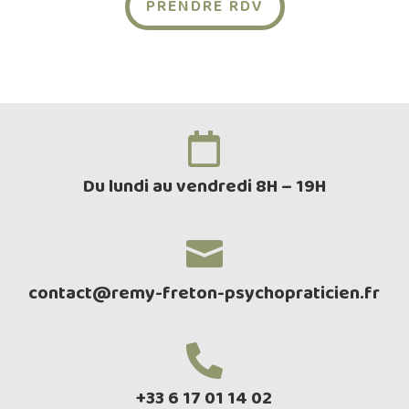
PRENDRE RDV

Du lundi au vendredi 8H – 19H

contact@remy-freton-psychopraticien.fr

‭+33 6 17 01 14 02‬