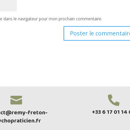
te dans le navigateur pour mon prochain commentaire.


‭+33 6 17 01 14 
act@remy-freton-
chopraticien.fr