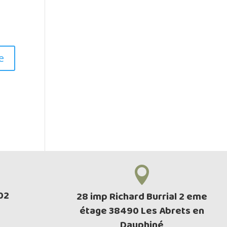

02‬
28 imp Richard Burrial 2 eme
étage 38490 Les Abrets en
Dauphiné