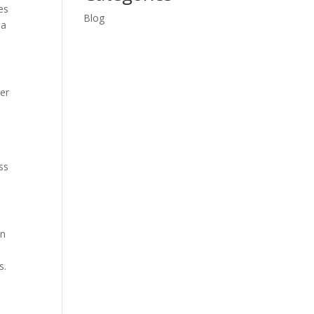
es
Blog
la
ber
ss
un
s.